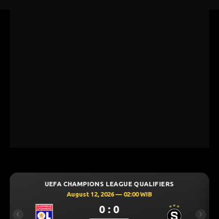
LEAGUE QUALIFIERS
UEFA CHAMPIONS LEAGU
26 — 02:00 WIB
August 12, 2026 — 0
: 0
0 : 0
Previous
Next