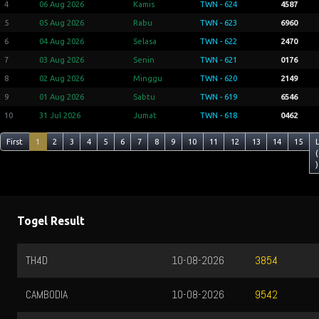
4
06 Aug 2026
Kamis
TWN - 624
4587
5
05 Aug 2026
Rabu
TWN - 623
6960
6
04 Aug 2026
Selasa
TWN - 622
2470
7
03 Aug 2026
Senin
TWN - 621
0176
8
02 Aug 2026
Minggu
TWN - 620
2149
9
01 Aug 2026
Sabtu
TWN - 619
6546
10
31 Jul 2026
Jumat
TWN - 618
0462
First
1
2
3
4
5
6
7
8
9
10
11
12
13
14
15
(
)
Togel Result
TH4D
10-08-2026
3854
CAMBODIA
10-08-2026
9542